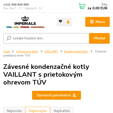
0
ks
+421 948 849 899
za
0,00 EUR
Pon-Pia 7 - 17 ; Sobota 8 - 12
Menu
Hľadať
Úvod
Vykurovacie kotly
VAILLANT
Kondenzačné kotly
Závesné -
prietokový ohrev TÚV
Závesné kondenzačné kotly
VAILLANT s prietokovým
ohrevom TÚV
Upresniť parametre
Najnovšie
Najlacnejšie
Najdrahšie