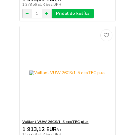
/
ks
1 378,56 EUR
bez DPH
Pridať do košíka
Vaillant VUW 26CS/1-5 ecoTEC plus
1 913,12 EUR
/
ks
1 555,38 EUR
bez DPH