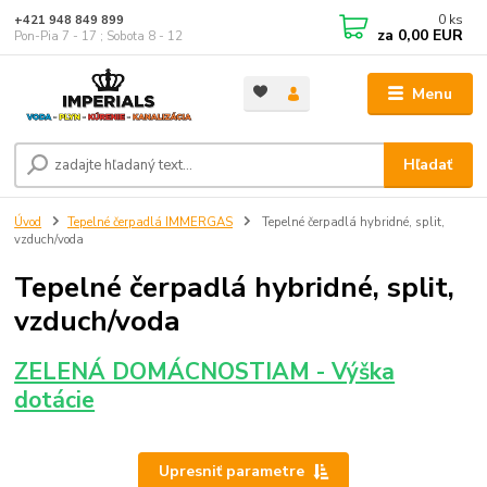
0
ks
+421 948 849 899
za
0,00 EUR
Pon-Pia 7 - 17 ; Sobota 8 - 12
Menu
Hľadať
Úvod
Tepelné čerpadlá IMMERGAS
Tepelné čerpadlá hybridné, split,
vzduch/voda
Tepelné čerpadlá hybridné, split,
vzduch/voda
ZELENÁ DOMÁCNOSTIAM - Výška
dotácie
Upresniť parametre