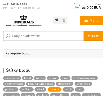
0
ks
+421 948 849 899
za
0,00 EUR
Pon-Pia 7 - 17 ; Sobota 8 - 12
Menu
Hľadať
Kategórie blogu
Štítky blogu
viessmann
korad
korado
purmo
rems
kondenzačný kotol
elektrický kotol
kotol na tuhé palivá
elektrokotol
výber kotla
protherm
vaillant
attack
buderus
bosch
baxi
immergas
intergas
junkers
modratherm
tekla
rothenberger
hansgrohe
novaservis
kielle
festa
vodoinstalcny material