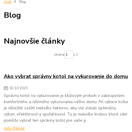
trnava
eshop
predjna
Radiator
kupelnovy radiator
Úvod
Blog
vypocet energetickej ucinnosti
vypocet radiatora
imperialshop
Blog
radiatory lacno
mechanické filtre na vodu
vložky do mechanických filtrov na vodu
čistenie pitnej vody
zlepšenie kvality vody
filtrovanie nečistôt vo vode
odstraňovanie sedimentov z vody
voda v domácnosti
Najnovšie články
mechanické filtre pre domácnosť
údržba filtra na vodu
výmena vložky do filtra na vodu
chutná pitná voda
strana
z 1
ochrana domácich spotrebičov
zdravie a voda
Ako vybrať správny kotol na vykurovanie do domu
02
.
10
.
2023
Správny kotol na vykurovanie je kľúčovým prvkom v zabezpečení
komfortného a účinného vykurovania vášho domu. Pri výbere kotla
je dôležité zvážiť niekoľko faktorov, aby ste získali optimálny
výkon, efektívnosť a spoľahlivosť. Tu je niekoľko krokov, ktoré vám
pomôžu vybrať ten správny kotol pre vaše p
celý článok