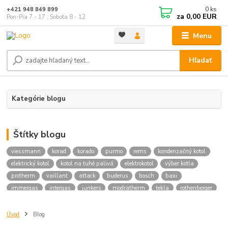
0
ks
+421 948 849 899
za
0,00 EUR
Pon-Pia 7 - 17 ; Sobota 8 - 12
Menu
Hľadať
Kategórie blogu
Štítky blogu
viessmann
korad
korado
purmo
rems
kondenzačný kotol
elektrický kotol
kotol na tuhé palivá
elektrokotol
výber kotla
protherm
vaillant
attack
buderus
bosch
baxi
immergas
intergas
junkers
modratherm
tekla
rothenberger
hansgrohe
novaservis
kielle
festa
vodoinstalcny material
trnava
eshop
predjna
Radiator
kupelnovy radiator
Úvod
Blog
vypocet energetickej ucinnosti
vypocet radiatora
imperialshop