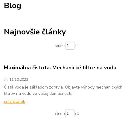
Blog
radiatory lacno
mechanické filtre na vodu
vložky do mechanických filtrov na vodu
čistenie pitnej vody
zlepšenie kvality vody
filtrovanie nečistôt vo vode
odstraňovanie sedimentov z vody
voda v domácnosti
Najnovšie články
mechanické filtre pre domácnosť
údržba filtra na vodu
výmena vložky do filtra na vodu
chutná pitná voda
strana
z 1
ochrana domácich spotrebičov
zdravie a voda
Maximálna čistota: Mechanické filtre na vodu
11
.
10
.
2023
Čistá voda je základom zdravia. Objavte výhody mechanických
filtrov na vodu vo vašej domácnosti.
celý článok
strana
z 1