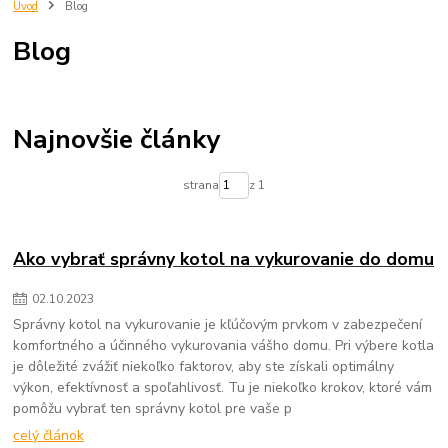
trnava
eshop
predjna
Radiator
kupelnovy radiator
Úvod
Blog
vypocet energetickej ucinnosti
vypocet radiatora
imperialshop
Blog
radiatory lacno
mechanické filtre na vodu
vložky do mechanických filtrov na vodu
čistenie pitnej vody
zlepšenie kvality vody
filtrovanie nečistôt vo vode
odstraňovanie sedimentov z vody
voda v domácnosti
Najnovšie články
mechanické filtre pre domácnosť
údržba filtra na vodu
výmena vložky do filtra na vodu
chutná pitná voda
strana
z 1
ochrana domácich spotrebičov
zdravie a voda
Ako vybrať správny kotol na vykurovanie do domu
02
.
10
.
2023
Správny kotol na vykurovanie je kľúčovým prvkom v zabezpečení
komfortného a účinného vykurovania vášho domu. Pri výbere kotla
je dôležité zvážiť niekoľko faktorov, aby ste získali optimálny
výkon, efektívnosť a spoľahlivosť. Tu je niekoľko krokov, ktoré vám
pomôžu vybrať ten správny kotol pre vaše p
celý článok