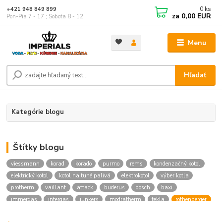
0
ks
+421 948 849 899
za
0,00 EUR
Pon-Pia 7 - 17 ; Sobota 8 - 12
Menu
Hľadať
Kategórie blogu
Štítky blogu
viessmann
korad
korado
purmo
rems
kondenzačný kotol
elektrický kotol
kotol na tuhé palivá
elektrokotol
výber kotla
protherm
vaillant
attack
buderus
bosch
baxi
immergas
intergas
junkers
modratherm
tekla
rothenberger
hansgrohe
novaservis
kielle
festa
vodoinstalcny material