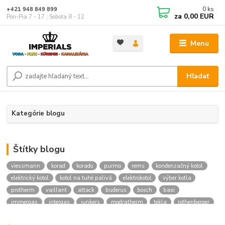
0
ks
+421 948 849 899
za
0,00 EUR
Pon-Pia 7 - 17 ; Sobota 8 - 12
Menu
Hľadať
Kategórie blogu
Štítky blogu
viessmann
korad
korado
purmo
rems
kondenzačný kotol
elektrický kotol
kotol na tuhé palivá
elektrokotol
výber kotla
protherm
vaillant
attack
buderus
bosch
baxi
immergas
intergas
junkers
modratherm
tekla
rothenberger
hansgrohe
novaservis
kielle
festa
vodoinstalcny material