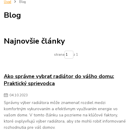
trnava
eshop
predjna
Radiator
kupelnovy radiator
Úvod
Blog
vypocet energetickej ucinnosti
vypocet radiatora
imperialshop
Blog
radiatory lacno
mechanické filtre na vodu
vložky do mechanických filtrov na vodu
čistenie pitnej vody
zlepšenie kvality vody
filtrovanie nečistôt vo vode
odstraňovanie sedimentov z vody
voda v domácnosti
Najnovšie články
mechanické filtre pre domácnosť
údržba filtra na vodu
výmena vložky do filtra na vodu
chutná pitná voda
strana
z 1
ochrana domácich spotrebičov
zdravie a voda
Ako správne vybrať radiátor do vášho domu:
Praktický sprievodca
04
.
10
.
2023
Správny výber radiátora môže znamenať rozdiel medzi
komfortným vykurovaním a efektívnym využívaním energie vo
vašom dome. V tomto článku sa pozrieme na kľúčové faktory,
ktoré ovplyvňujú výber radiátora, aby ste mohli robiť informované
rozhodnutia pre váš domov.