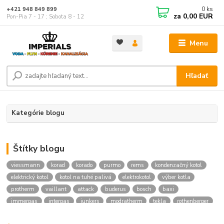
0
ks
+421 948 849 899
za
0,00 EUR
Pon-Pia 7 - 17 ; Sobota 8 - 12
Menu
Hľadať
Kategórie blogu
Štítky blogu
viessmann
korad
korado
purmo
rems
kondenzačný kotol
elektrický kotol
kotol na tuhé palivá
elektrokotol
výber kotla
protherm
vaillant
attack
buderus
bosch
baxi
immergas
intergas
junkers
modratherm
tekla
rothenberger
hansgrohe
novaservis
kielle
festa
vodoinstalcny material