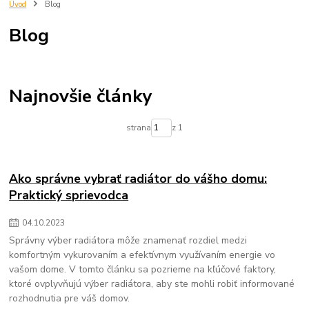
trnava
eshop
predjna
Radiator
kupelnovy radiator
Úvod
Blog
vypocet energetickej ucinnosti
vypocet radiatora
imperialshop
Blog
radiatory lacno
mechanické filtre na vodu
vložky do mechanických filtrov na vodu
čistenie pitnej vody
zlepšenie kvality vody
filtrovanie nečistôt vo vode
odstraňovanie sedimentov z vody
voda v domácnosti
Najnovšie články
mechanické filtre pre domácnosť
údržba filtra na vodu
výmena vložky do filtra na vodu
chutná pitná voda
strana
z 1
ochrana domácich spotrebičov
zdravie a voda
Ako správne vybrať radiátor do vášho domu:
Praktický sprievodca
04
.
10
.
2023
Správny výber radiátora môže znamenať rozdiel medzi
komfortným vykurovaním a efektívnym využívaním energie vo
vašom dome. V tomto článku sa pozrieme na kľúčové faktory,
ktoré ovplyvňujú výber radiátora, aby ste mohli robiť informované
rozhodnutia pre váš domov.