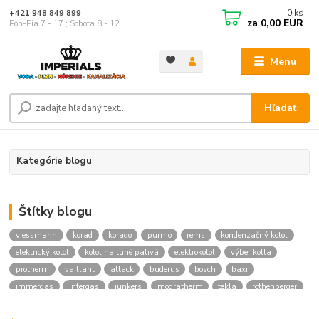
0
ks
+421 948 849 899
za
0,00 EUR
Pon-Pia 7 - 17 ; Sobota 8 - 12
Menu
Hľadať
Kategórie blogu
Štítky blogu
viessmann
korad
korado
purmo
rems
kondenzačný kotol
elektrický kotol
kotol na tuhé palivá
elektrokotol
výber kotla
protherm
vaillant
attack
buderus
bosch
baxi
immergas
intergas
junkers
modratherm
tekla
rothenberger
hansgrohe
novaservis
kielle
festa
vodoinstalcny material