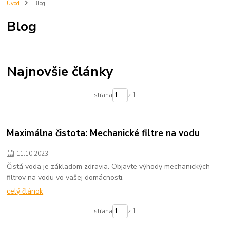
trnava
eshop
predjna
Radiator
kupelnovy radiator
Úvod
Blog
vypocet energetickej ucinnosti
vypocet radiatora
imperialshop
Blog
radiatory lacno
mechanické filtre na vodu
vložky do mechanických filtrov na vodu
čistenie pitnej vody
zlepšenie kvality vody
filtrovanie nečistôt vo vode
odstraňovanie sedimentov z vody
voda v domácnosti
Najnovšie články
mechanické filtre pre domácnosť
údržba filtra na vodu
výmena vložky do filtra na vodu
chutná pitná voda
strana
z 1
ochrana domácich spotrebičov
zdravie a voda
Maximálna čistota: Mechanické filtre na vodu
11
.
10
.
2023
Čistá voda je základom zdravia. Objavte výhody mechanických
filtrov na vodu vo vašej domácnosti.
celý článok
strana
z 1