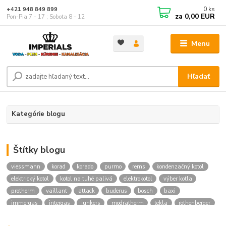
0
ks
+421 948 849 899
za
0,00 EUR
Pon-Pia 7 - 17 ; Sobota 8 - 12
Menu
Hľadať
Kategórie blogu
Štítky blogu
viessmann
korad
korado
purmo
rems
kondenzačný kotol
elektrický kotol
kotol na tuhé palivá
elektrokotol
výber kotla
protherm
vaillant
attack
buderus
bosch
baxi
immergas
intergas
junkers
modratherm
tekla
rothenberger
hansgrohe
novaservis
kielle
festa
vodoinstalcny material