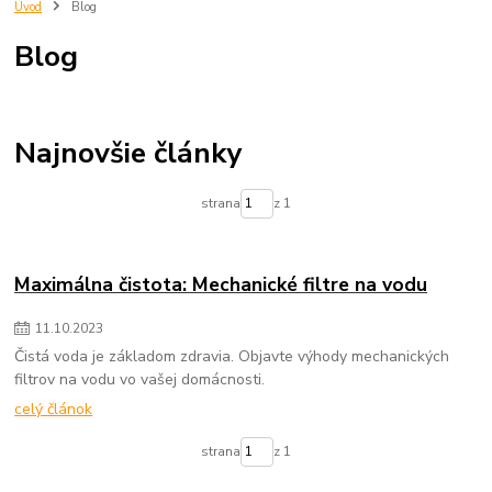
trnava
eshop
predjna
Radiator
kupelnovy radiator
Úvod
Blog
vypocet energetickej ucinnosti
vypocet radiatora
imperialshop
Blog
radiatory lacno
mechanické filtre na vodu
vložky do mechanických filtrov na vodu
čistenie pitnej vody
zlepšenie kvality vody
filtrovanie nečistôt vo vode
odstraňovanie sedimentov z vody
voda v domácnosti
Najnovšie články
mechanické filtre pre domácnosť
údržba filtra na vodu
výmena vložky do filtra na vodu
chutná pitná voda
strana
z 1
ochrana domácich spotrebičov
zdravie a voda
Maximálna čistota: Mechanické filtre na vodu
11
.
10
.
2023
Čistá voda je základom zdravia. Objavte výhody mechanických
filtrov na vodu vo vašej domácnosti.
celý článok
strana
z 1