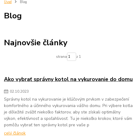
trnava
eshop
predjna
Radiator
kupelnovy radiator
Úvod
Blog
vypocet energetickej ucinnosti
vypocet radiatora
imperialshop
Blog
radiatory lacno
mechanické filtre na vodu
vložky do mechanických filtrov na vodu
čistenie pitnej vody
zlepšenie kvality vody
filtrovanie nečistôt vo vode
odstraňovanie sedimentov z vody
voda v domácnosti
Najnovšie články
mechanické filtre pre domácnosť
údržba filtra na vodu
výmena vložky do filtra na vodu
chutná pitná voda
strana
z 1
ochrana domácich spotrebičov
zdravie a voda
Ako vybrať správny kotol na vykurovanie do domu
02
.
10
.
2023
Správny kotol na vykurovanie je kľúčovým prvkom v zabezpečení
komfortného a účinného vykurovania vášho domu. Pri výbere kotla
je dôležité zvážiť niekoľko faktorov, aby ste získali optimálny
výkon, efektívnosť a spoľahlivosť. Tu je niekoľko krokov, ktoré vám
pomôžu vybrať ten správny kotol pre vaše p
celý článok