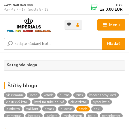
0
ks
+421 948 849 899
za
0,00 EUR
Pon-Pia 7 - 17 ; Sobota 8 - 12
Menu
Hľadať
Kategórie blogu
Štítky blogu
viessmann
korad
korado
purmo
rems
kondenzačný kotol
elektrický kotol
kotol na tuhé palivá
elektrokotol
výber kotla
protherm
vaillant
attack
buderus
bosch
baxi
immergas
intergas
junkers
modratherm
tekla
rothenberger
hansgrohe
novaservis
kielle
festa
vodoinstalcny material