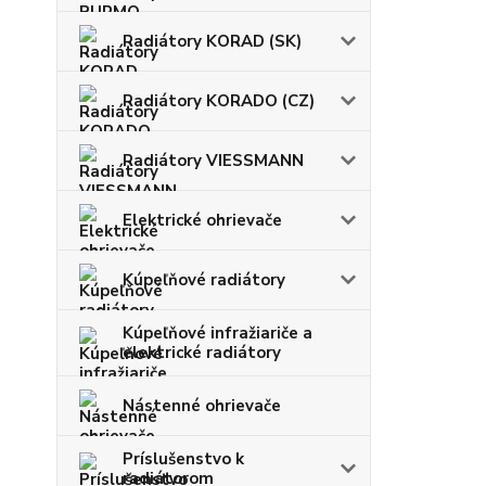
Radiátory KORAD (SK)
Radiátory KORADO (CZ)
Radiátory VIESSMANN
Elektrické ohrievače
Kúpeľňové radiátory
Kúpeľňové infražiariče a
elektrické radiátory
Nástenné ohrievače
Príslušenstvo k
radiátorom