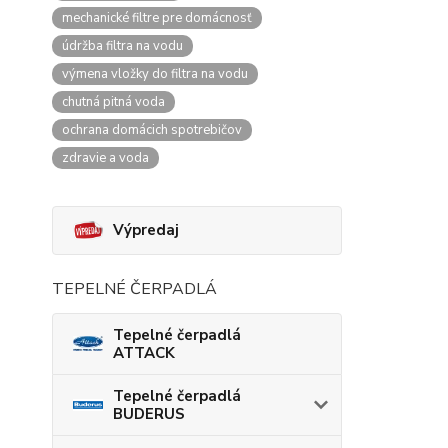
mechanické filtre pre domácnosť
údržba filtra na vodu
výmena vložky do filtra na vodu
chutná pitná voda
ochrana domácich spotrebičov
zdravie a voda
Výpredaj
TEPELNÉ ČERPADLÁ
Tepelné čerpadlá
ATTACK
Tepelné čerpadlá
BUDERUS