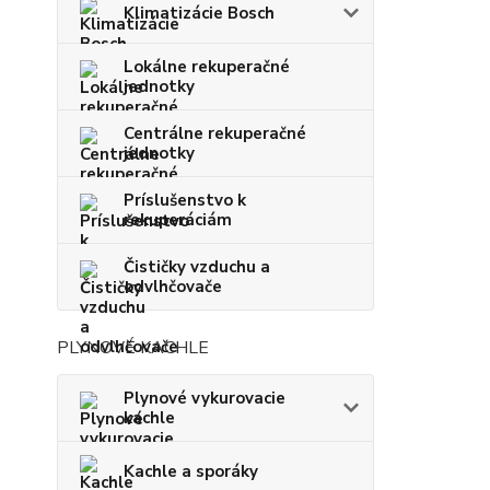
Klimatizácie Bosch
Lokálne rekuperačné
jednotky
Centrálne rekuperačné
jednotky
Príslušenstvo k
rekuperáciám
Čističky vzduchu a
odvlhčovače
PLYNOVÉ KACHLE
Plynové vykurovacie
kachle
Kachle a sporáky