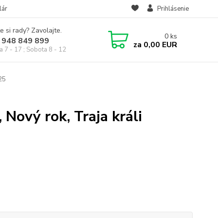
lár
Prihlásenie
e si rady? Zavolajte.
0
ks
 948 849 899
za
0,00 EUR
a 7 - 17 ; Sobota 8 - 12
025
 Nový rok, Traja králi