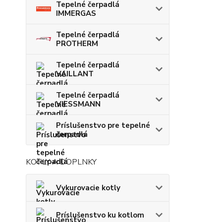
Tepelné čerpadlá
IMMERGAS
Tepelné čerpadlá
PROTHERM
Tepelné čerpadlá
VAILLANT
Tepelné čerpadlá
VIESSMANN
Príslušenstvo pre tepelné
čerpadlá
KOTLY A DOPLNKY
Vykurovacie kotly
Príslušenstvo ku kotlom