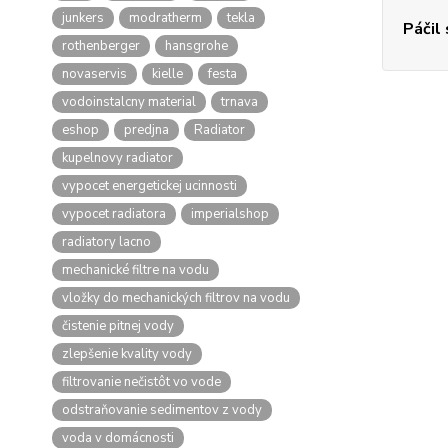
junkers
modratherm
tekla
Páčil
rothenberger
hansgrohe
novaservis
kielle
festa
vodoinstalcny material
trnava
eshop
predjna
Radiator
kupelnovy radiator
vypocet energetickej ucinnosti
vypocet radiatora
imperialshop
radiatory lacno
mechanické filtre na vodu
vložky do mechanických filtrov na vodu
čistenie pitnej vody
zlepšenie kvality vody
filtrovanie nečistôt vo vode
odstraňovanie sedimentov z vody
voda v domácnosti