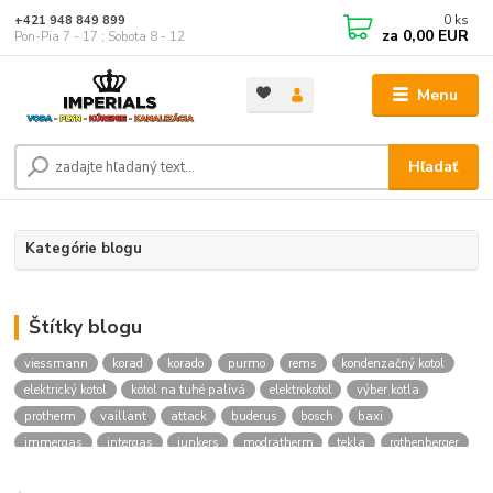
0
ks
+421 948 849 899
za
0,00 EUR
Pon-Pia 7 - 17 ; Sobota 8 - 12
Menu
Hľadať
Kategórie blogu
Štítky blogu
viessmann
korad
korado
purmo
rems
kondenzačný kotol
elektrický kotol
kotol na tuhé palivá
elektrokotol
výber kotla
protherm
vaillant
attack
buderus
bosch
baxi
immergas
intergas
junkers
modratherm
tekla
rothenberger
hansgrohe
novaservis
kielle
festa
vodoinstalcny material