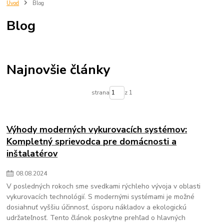
trnava
eshop
predjna
Radiator
kupelnovy radiator
Úvod
Blog
vypocet energetickej ucinnosti
vypocet radiatora
imperialshop
Blog
radiatory lacno
mechanické filtre na vodu
vložky do mechanických filtrov na vodu
čistenie pitnej vody
zlepšenie kvality vody
filtrovanie nečistôt vo vode
odstraňovanie sedimentov z vody
voda v domácnosti
Najnovšie články
mechanické filtre pre domácnosť
údržba filtra na vodu
výmena vložky do filtra na vodu
chutná pitná voda
strana
z 1
ochrana domácich spotrebičov
zdravie a voda
Výhody moderných vykurovacích systémov:
Kompletný sprievodca pre domácnosti a
inštalatérov
08
.
08
.
2024
V posledných rokoch sme svedkami rýchleho vývoja v oblasti
vykurovacích technológií. S modernými systémami je možné
dosiahnuť vyššiu účinnosť, úsporu nákladov a ekologickú
udržateľnosť. Tento článok poskytne prehľad o hlavných