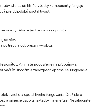
m, aby ste sa uistili, že všetky komponenty fungujú
účová pre dlhodobú spoľahlivosť.
stredia a využitia. Všeobecne sa odporúča:
cej sezóny.
dľa potreby a odporúčaní výrobcu.
rofesionálov. Ak máte podozrenie na problémy s
dísť väčším škodám a zabezpečiť optimálne fungovanie
efektívneho a spoľahlivého fungovania. Či už ide o
tnosť a prinesie úsporu nákladov na energie. Nezabudnite