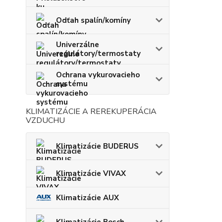
Odťah spalín/komíny
Univerzálne
regulátory/termostaty
Ochrana vykurovacieho
systému
KLIMATIZÁCIE A REREKUPERÁCIA
VZDUCHU
Klimatizácie BUDERUS
Klimatizácie VIVAX
Klimatizácie AUX
Klimatizácie Bosch