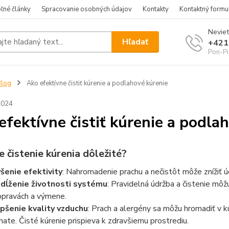
ľné články
Spracovanie osobných údajov
Kontakty
Kontaktný formu
Neviet
Hľadať
+421
Pon-Pi
Blog
Ako efektívne čistiť kúrenie a podlahové kúrenie
2024
efektívne čistiť kúrenie a podla
e čistenie kúrenia dôležité?
šenie efektivity
: Nahromadenie prachu a nečistôt môže znížiť úč
dĺženie životnosti systému
: Pravidelná údržba a čistenie môž
opravách a výmene.
pšenie kvality vzduchu
: Prach a alergény sa môžu hromadiť v k
hate. Čisté kúrenie prispieva k zdravšiemu prostrediu.