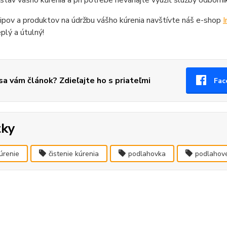
stav vášho kúrenia a pri potrebe neváhajte využiť služby odborní
tipov a produktov na údržbu vášho kúrenia navštívte náš e-shop
I
lý a útulný!
 sa vám článok? Zdieľajte ho s priateľmi
Fac
tky
úrenie
čistenie kúrenia
podlahovka
podlahové