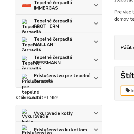
sledovať 
Tepelné čerpadlá
IMMERGAS
Pre viac 
domov tep
Tepelné čerpadlá
PROTHERM
Tepelné čerpadlá
VAILLANT
Páčil
Tepelné čerpadlá
VIESSMANN
Ští
Príslušenstvo pre tepelné
čerpadlá
k
KOTLY A DOPLNKY
Vykurovacie kotly
Príslušenstvo ku kotlom