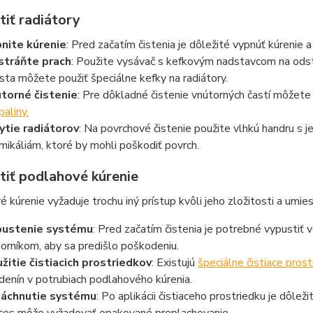
tiť radiátory
nite kúrenie
: Pred začatím čistenia je dôležité vypnúť kúrenie 
tráňte prach
: Použite vysávač s kefkovým nadstavcom na odstr
sta môžete použiť špeciálne kefky na radiátory.
torné čistenie
: Pre dôkladné čistenie vnútorných častí môžet
paliny.
tie radiátorov
: Na povrchové čistenie použite vlhkú handru s 
mikáliám, ktoré by mohli poškodiť povrch.
tiť podlahové kúrenie
 kúrenie vyžaduje trochu iný prístup kvôli jeho zložitosti a umi
pustenie systému
: Pred začatím čistenia je potrebné vypustiť 
orníkom, aby sa predišlo poškodeniu.
žitie čistiacich prostriedkov
: Existujú
špeciálne čistiace pros
denín v potrubiach podlahového kúrenia.
áchnutie systému
: Po aplikácii čistiaceho prostriedku je dôl