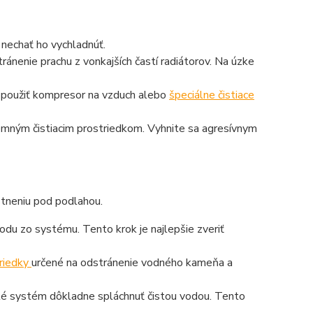
a nechať ho vychladnúť.
ánenie prachu z vonkajších častí radiátorov. Na úzke
e použiť kompresor na vzduch alebo
špeciálne čistiace
jemným čistiacim prostriedkom. Vyhnite sa agresívnym
estneniu pod podlahou.
vodu zo systému. Tento krok je najlepšie zveriť
triedky
určené na odstránenie vodného kameňa a
ežité systém dôkladne spláchnuť čistou vodou. Tento