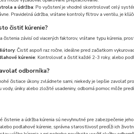
ces môže vyžadovať opakované preplachovanie.
trola a údržba
: Po vyčistení je vhodné skontrolovať celý systé
ávne. Pravidelná údržba, vrátane kontroly filtrov a ventilu, je kľ
to čistiť kúrenie?
a čistenia závisí od viacerých faktorov, vrátane typu kúrenia, pro
iátory
: Čistiť aspoň raz ročne, ideálne pred začiatkom vykurova
lahové kúrenie
: Kontrolovať a čistiť každé 2-3 roky, alebo po
avolať odborníka?
ohé čistiace úkony zvládnete sami, niekedy je lepšie zavolať p
ou vody, úniky alebo zložité usadeniny, odborná pomoc môže pre
é čistenie a údržba kúrenia sú nevyhnutné pre zabezpečenie jeho 
 alebo podlahové kúrenie, správna starostlivosť predĺži ich živo