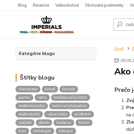
Blog
Rezenzie
Veľkoobchod
Obchodné podmienky
Vo
Úvod
Kategórie blogu
08
.
08
.
Ako 
Štítky blogu
Prečo j
viessmann
korad
korado
purmo
rems
kondenzačný kotol
Zvý
elektrický kotol
kotol na tuhé palivá
Pre
elektrokotol
výber kotla
protherm
na 
Zle
vaillant
attack
buderus
bosch
dýc
baxi
immergas
intergas