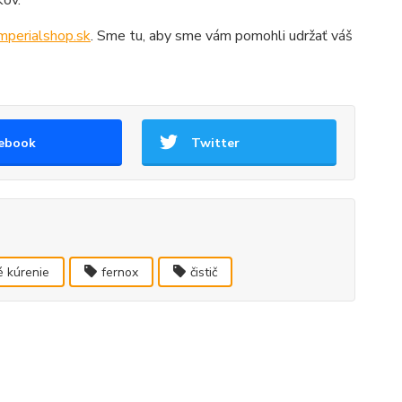
kov.
mperialshop.sk
. Sme tu, aby sme vám pomohli udržať váš
ebook
Twitter
 kúrenie
fernox
čistič