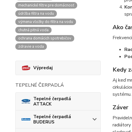
pro
mechanické filtre pre domácnosť
Kon
údržba filtra na vodu
spr
výmena vložky do filtra na vodu
Ako čas
chutná pitná voda
Frekvenci
ochrana domácich spotrebičov
zdravie a voda
Rad
Pod
Výpredaj
Kedy z
Aj keď mn
TEPELNÉ ČERPADLÁ
cirkuláci
systému.
Tepelné čerpadlá
ATTACK
Záver
Tepelné čerpadlá
Pravideln
BUDERUS
radiátory