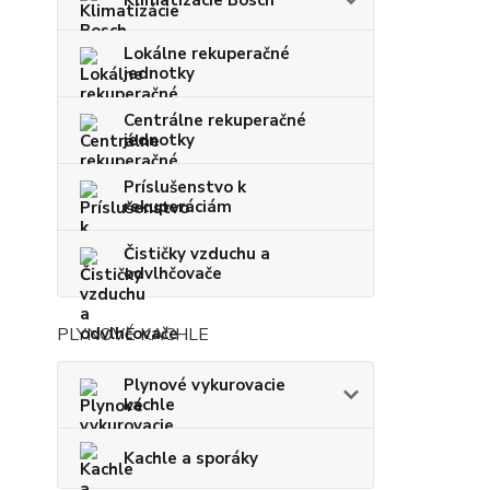
Lokálne rekuperačné
jednotky
Centrálne rekuperačné
jednotky
Príslušenstvo k
rekuperáciám
Čističky vzduchu a
odvlhčovače
PLYNOVÉ KACHLE
Plynové vykurovacie
kachle
Kachle a sporáky