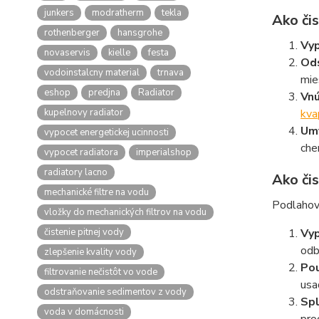
junkers
modratherm
tekla
Ako čis
rothenberger
hansgrohe
Vyp
novaservis
kielle
festa
Ods
vodoinstalcny material
trnava
mie
eshop
predjna
Radiator
Vnú
kupelnovy radiator
kva
Umy
vypocet energetickej ucinnosti
che
vypocet radiatora
imperialshop
radiatory lacno
Ako čis
mechanické filtre na vodu
Podlahové
vložky do mechanických filtrov na vodu
čistenie pitnej vody
Vy
odb
zlepšenie kvality vody
Pou
filtrovanie nečistôt vo vode
usa
odstraňovanie sedimentov z vody
Spl
voda v domácnosti