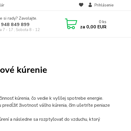
lár
Prihlásenie
e si rady? Zavolajte.
0
ks
 948 849 899
za
0,00 EUR
a 7 - 17 ; Sobota 8 - 12
hové kúrenie
innosť kúrenia, čo vedie k vyššej spotrebe energie.
u predĺžiť životnosť vášho kúrenia, čím ušetríte peniaze
úrení a následne sa rozptyľovať do vzduchu, ktorý