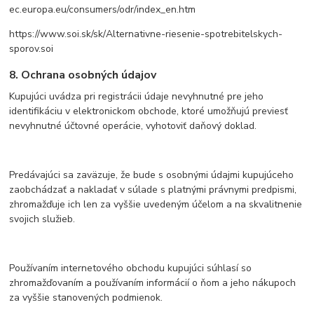
ec.europa.eu/consumers/odr/index_en.htm
https://www.soi.sk/sk/Alternativne-riesenie-spotrebitelskych-
sporov.soi
8. Ochrana osobných údajov
Kupujúci uvádza pri registrácii údaje nevyhnutné pre jeho
identifikáciu v elektronickom obchode, ktoré umožňujú previesť
nevyhnutné účtovné operácie, vyhotoviť daňový doklad.
Predávajúci sa zaväzuje, že bude s osobnými údajmi kupujúceho
zaobchádzať a nakladať v súlade s platnými právnymi predpismi,
zhromažďuje ich len za vyššie uvedeným účelom a na skvalitnenie
svojich služieb.
Používaním internetového obchodu kupujúci súhlasí so
zhromažďovaním a používaním informácií o ňom a jeho nákupoch
za vyššie stanovených podmienok.