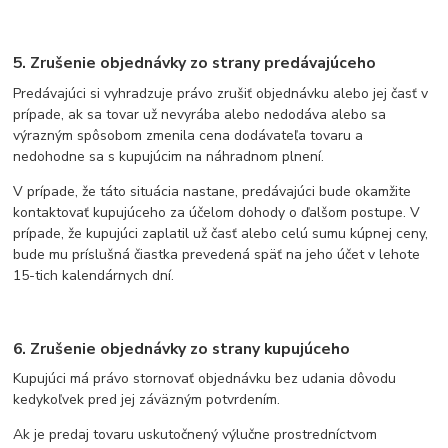
5. Zrušenie objednávky zo strany predávajúceho
Predávajúci si vyhradzuje právo zrušiť objednávku alebo jej časť v
prípade, ak sa tovar už nevyrába alebo nedodáva alebo sa
výrazným spôsobom zmenila cena dodávateľa tovaru a
nedohodne sa s kupujúcim na náhradnom plnení.
V prípade, že táto situácia nastane, predávajúci bude okamžite
kontaktovať kupujúceho za účelom dohody o ďalšom postupe. V
prípade, že kupujúci zaplatil už časť alebo celú sumu kúpnej ceny,
bude mu príslušná čiastka prevedená späť na jeho účet v lehote
15-tich kalendárnych dní.
6. Zrušenie objednávky zo strany kupujúceho
Kupujúci má právo stornovať objednávku bez udania dôvodu
kedykoľvek pred jej záväzným potvrdením.
Ak je predaj tovaru uskutočnený výlučne prostredníctvom