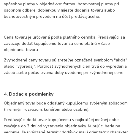
spôsobov platby v objednávke: formou hotovostnej platby pri
osobnom odbere, dobierkou v mieste dodania tovaru alebo
bezhotovostným prevodom na účet predávajúceho.
Cena tovaru je určovaná podľa platného cenníka. Predávajúci sa
zaväzuje dodať kupujúcemu tovar za cenu platnú v čase
objednania tovaru.
Zvýhodnené ceny tovaru sú zreteľne označené symbolom "akcia"
alebo "výpredaj". Platnosť zvýhodnených cien trvá do vypredania
zásob alebo počas trvania doby uvedenej pri zvýhodnenej cene.
4. Dodacie podmienky
Objednaný tovar bude odoslaný kupujúcemu zvoleným spôsobom
(firemným rozvozom, kuriérom alebo osobne).
Predávajúci dodá tovar kupujúcemu v najkratšej možnej dobe,
zvyčajne do 3 dní od vystavenia objednávky. Kupujúci berie na
vedomie, že uvádzané termíny dodávok majú orientačný charakter.