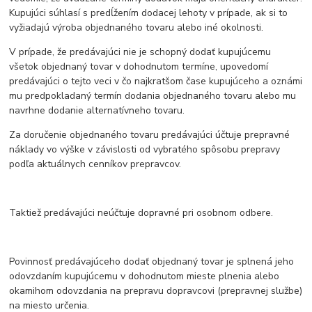
Kupujúci súhlasí s predĺžením dodacej lehoty v prípade, ak si to
vyžiadajú výroba objednaného tovaru alebo iné okolnosti.
V prípade, že predávajúci nie je schopný dodať kupujúcemu
všetok objednaný tovar v dohodnutom termíne, upovedomí
predávajúci o tejto veci v čo najkratšom čase kupujúceho a oznámi
mu predpokladaný termín dodania objednaného tovaru alebo mu
navrhne dodanie alternatívneho tovaru.
Za doručenie objednaného tovaru predávajúci účtuje prepravné
náklady vo výške v závislosti od vybratého spôsobu prepravy
podľa aktuálnych cenníkov prepravcov.
Taktiež predávajúci neúčtuje dopravné pri osobnom odbere.
Povinnosť predávajúceho dodať objednaný tovar je splnená jeho
odovzdaním kupujúcemu v dohodnutom mieste plnenia alebo
okamihom odovzdania na prepravu dopravcovi (prepravnej službe)
na miesto určenia.