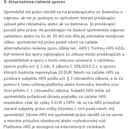
9. Alternatívne riešenie sporov
Spotrebiteľ má právo obrátiť sa na predávajúceho so žiadosťou o
nápravu, ak nie je spokojný so spôsobom, ktorým predávajúci
vybavil jeho reklamáciu alebo ak sa domnieva, že predávajúci
porušil jeho práva. Ak predávajúci na žiadosť spotrebiteľa odpovie
zamietavo alebo na ňu do 30 dní odo dňa jej odoslania neodpovie
vôbec, spotrebiteľ má právo podať návrh na začatie
alternatívneho riešenia sporu (ďalej len „ARS“). Formou ARS môžu
byť riešené iba spory vyplývajúce zo zmluvy medzi predávajúcim a
spotrebiteľom a spory s touto zmluvou súvisiace, s výnimkou
sporov podľa ust. § 1 ods. 4 zákona č. 391/2015 Z.z. a sporov,
ktorých hodnota neprevyšuje 20 EUR. Návrh na začatie ARS sa
podáva k subjektu ARS podľa ust. § 3 citovaného zákona, a to za
pomoci k tomu určenej platformy alebo formulára, ktorého vzor
tvorí prílohu č. 1 citovaného zákona. Subjekt ARS môže od
spotrebiteľa požadovať úhradu poplatku za začatie ARS,
maximálne však do výšky 5 EUR s DPH. Ak sú na ARS príslušné
viaceré subjekty, právo voľby, ktorému z nich podá návrh, má
spotrebiteľ. Okrem ARS má spotrebiteľ právo obrátiť sa na vecne
a miestne príslušný všeobecný alebo rozhodcovský súd.
Platforma ARS je dostupná na internetových stránkach: