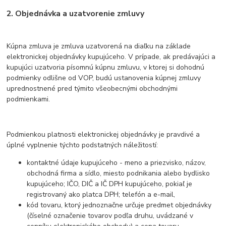
2. Objednávka a uzatvorenie zmluvy
Kúpna zmluva je zmluva uzatvorená na diaľku na základe
elektronickej objednávky kupujúceho. V prípade, ak predávajúci a
kupujúci uzatvoria písomnú kúpnu zmluvu, v ktorej si dohodnú
podmienky odlišne od VOP, budú ustanovenia kúpnej zmluvy
uprednostnené pred týmito všeobecnými obchodnými
podmienkami.
Podmienkou platnosti elektronickej objednávky je pravdivé a
úplné vyplnenie týchto podstatných náležitostí:
kontaktné údaje kupujúceho - meno a priezvisko, názov,
obchodná firma a sídlo, miesto podnikania alebo bydlisko
kupujúceho; IČO, DIČ a IČ DPH kupujúceho, pokiaľ je
registrovaný ako platca DPH; telefón a e-mail,
kód tovaru, ktorý jednoznačne určuje predmet objednávky
(číselné označenie tovarov podľa druhu, uvádzané v