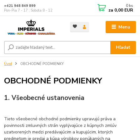
0
ks
+421 948 849 899
za
0,00 EUR
Pon-Pia 7 - 17 ; Sobota 8 - 12
Menu
Hľadať
Úvod
OBCHODNÉ PODMIENKY
OBCHODNÉ PODMIENKY
1. Všeobecné ustanovenia
Tieto všeobecné obchodné podmienky upravujú práva a
povinnosti zmluvných strán vyplývajúce z kúpnych zmlúv
uzatvorených medzi predávajúcim a kupujúcim, ktorých
predmetom je predaj a kúpa výrobkov ponúkaných na