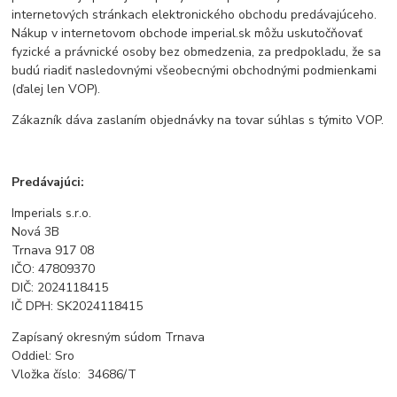
internetových stránkach elektronického obchodu predávajúceho.
Nákup v internetovom obchode imperial.sk môžu uskutočňovať
fyzické a právnické osoby bez obmedzenia, za predpokladu, že sa
budú riadiť nasledovnými všeobecnými obchodnými podmienkami
(ďalej len VOP).
Zákazník dáva zaslaním objednávky na tovar súhlas s týmito VOP.
Predávajúci:
Imperials s.r.o.
Nová 3B
Trnava 917 08
IČO: 47809370
DIČ: 2024118415
IČ DPH: SK2024118415
Zapísaný okresným súdom Trnava
Oddiel: Sro
Vložka číslo:
34686/T