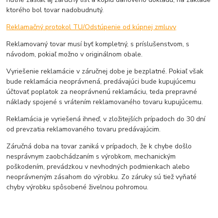
ktorého bol tovar nadobudnutý.
Reklamačný protokol TU/Odstúpenie od kúpnej zmluvy
Reklamovaný tovar musí byť kompletný, s príslušenstvom, s
návodom, pokiaľ možno v originálnom obale.
Vyriešenie reklamácie v záručnej dobe je bezplatné. Pokiaľ však
bude reklamácia neoprávnená, predávajúci bude kupujúcemu
účtovať poplatok za neoprávnenú reklamáciu, teda prepravné
náklady spojené s vrátením reklamovaného tovaru kupujúcemu.
Reklamácia je vyriešená ihneď, v zložitejších prípadoch do 30 dní
od prevzatia reklamovaného tovaru predávajúcim.
Záručná doba na tovar zaniká v prípadoch, že k chybe došlo
nesprávnym zaobchádzaním s výrobkom, mechanickým
poškodením, prevádzkou v nevhodných podmienkach alebo
neoprávneným zásahom do výrobku. Zo záruky sú tiež vyňaté
chyby výrobku spôsobené živelnou pohromou.