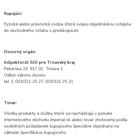
Kupujúci:
Fyzická alebo právnická osoba, ktorá svojou objednávkou vstúpila
do obchodného vzťahu s predávajúcim.
Dozorný orgán:
Inšpektorát SOI pre Trnavský kraj
Pekárska 23, 917 01 Trnava 1
Odbor výkonu dozoru
tel. č. 033/321 25 27, 033/321 25 21
Tovar:
Všetky produkty a služby, ktoré sa nachádzajú v ponuke
internetového obchodu imperial.sk alebo tovar zhotovený podľa
osobitných požiadaviek kupujúceho špeciálne objednaný na
základe špecifikácie kupujúceho.