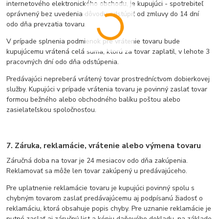
internetového elektronického obchodu, je kupujúci - spotrebiteľ
oprávnený bez uvedenia dôvodu odstúpiť od zmluvy do 14 dní
odo dňa prevzatia tovaru.
V prípade splnenia podmienok pre vrátenie tovaru bude
kupujúcemu vrátená celá suma, ktorú za tovar zaplatil, v lehote 3
pracovných dní odo dňa odstúpenia.
Predávajúci nepreberá vrátený tovar prostredníctvom dobierkovej
služby. Kupujúci v prípade vrátenia tovaru je povinný zaslať tovar
formou bežného alebo obchodného balíku poštou alebo
zasielateľskou spoločnosťou.
7. Záruka, reklamácie, vrátenie alebo výmena tovaru
Záručná doba na tovar je 24 mesiacov odo dňa zakúpenia.
Reklamovať sa môže len tovar zakúpený u predávajúceho.
Pre uplatnenie reklamácie tovaru je kupujúci povinný spolu s
chybným tovarom zaslať predávajúcemu aj podpísanú žiadosť o
reklamáciu, ktorá obsahuje popis chyby. Pre uznanie reklamácie je
nutné zaslať aj záručný list a kópiu daňového dokladu, na základe